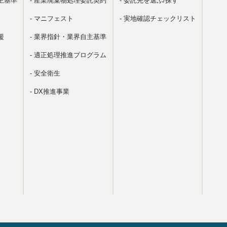
主基準
- 産業廃棄物処理委託契約
- 委託先を選ぶ/探す
- マニフェスト
- 実地確認チェックリスト
援
- 業界指針・業界自主基準
- 適正処理推進プログラム
- 安全衛生
- DX推進事業