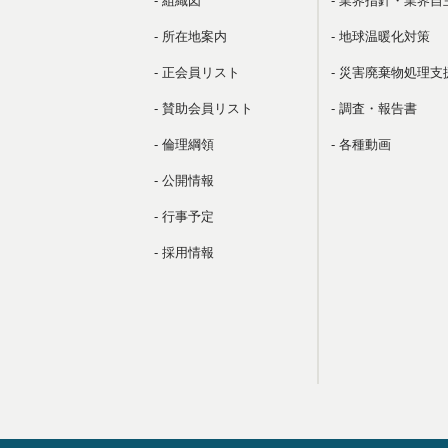
- 組織図
- 業界指針・業界自
- 所在地案内
- 地球温暖化対策
- 正会員リスト
- 災害廃棄物処理支
- 賛助会員リスト
- 調査・報告書
- 倫理綱領
- 各種動画
- 公開情報
- 行事予定
- 採用情報