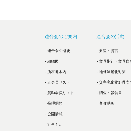
連合会のご案内
連合会の活動
- 連合会の概要
- 要望・提言
- 組織図
- 業界指針・業界自
- 所在地案内
- 地球温暖化対策
- 正会員リスト
- 災害廃棄物処理支
- 賛助会員リスト
- 調査・報告書
- 倫理綱領
- 各種動画
- 公開情報
- 行事予定