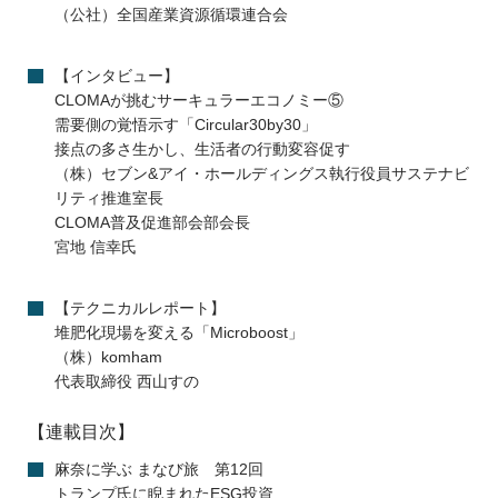
（公社）全国産業資源循環連合会
【インタビュー】
CLOMAが挑むサーキュラーエコノミー⑤
需要側の覚悟示す「Circular30by30」
接点の多さ生かし、生活者の行動変容促す
（株）セブン&アイ・ホールディングス執行役員サステナビ
リティ推進室長
CLOMA普及促進部会部会長
宮地 信幸氏
【テクニカルレポート】
堆肥化現場を変える「Microboost」
（株）komham
代表取締役 西山すの
【連載目次】
麻奈に学ぶ まなび旅 第12回
トランプ氏に睨まれたESG投資