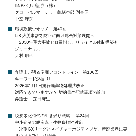
BNPパリバ証券（株）
グローバルマーケット統括本部 副会長
中空 麻奈
環境政策ウオッチ 第40回
LiB 火災事故等防止に向け総合対策展開へ
─ 2030年重大事故ゼロ目指し、リサイクル体制構築も─
ジャーナリスト
大村 朋己
弁護士が語る産廃フロントライン 第106回
キーワード深掘り!
2026年1月1日施行廃棄物処理法改正
対応できていますか？ 契約書の記載事項の追加
弁護士 芝田麻里
脱炭素化時代の生き残り戦略 第24回
中小企業の脱炭素・生物多様性対応
─ 次期GXリーグとネイチャーポジティブが、産廃業界に突
きつける新しい競争軸─