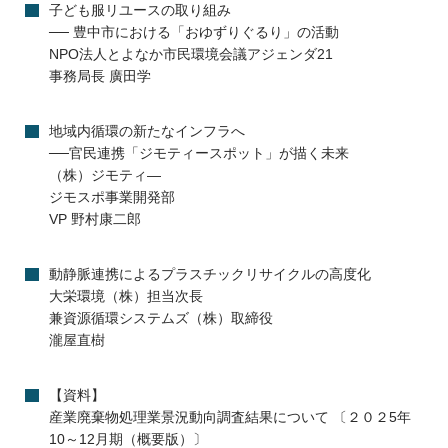
子ども服リユースの取り組み
── 豊中市における「おゆずりぐるり」の活動
NPO法人とよなか市民環境会議アジェンダ21
事務局長 廣田学
地域内循環の新たなインフラへ
──官民連携「ジモティースポット」が描く未来
（株）ジモティ―
ジモスポ事業開発部
VP 野村康二郎
動静脈連携によるプラスチックリサイクルの高度化
大栄環境（株）担当次長
兼資源循環システムズ（株）取締役
瀧屋直樹
【資料】
産業廃棄物処理業景況動向調査結果について 〔２０２5年
10～12月期（概要版）〕