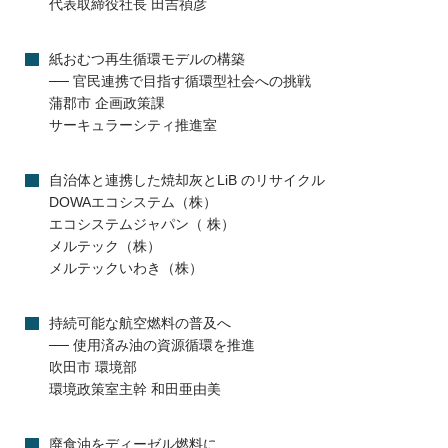
代表取締役社長 田吉禎彦
紙おむつ再生循環モデルの構築
── 官民連携で目指す循環型社会への挑戦
蒲郡市 企画政策課
サーキュラーシティ推進室
自治体と連携した焼却灰とLiB のリサイクル
DOWAエコシステム（株）
エコシステムジャパン（ 株）
メルテック（株）
メルテックいわき（株）
持続可能な航空燃料の普及へ
── 使用済み油の資源循環を推進
吹田市 環境部
環境政策室主幹 和田亜由美
廃食油をディーゼル燃料に