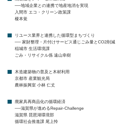
──地域企業との連携で地産地消を実現
入間市 エコ・クリーン政策課
榎本覚
リユース業界と連携した循環型まちづくり
── 家財整理・片付けサービス通じごみ量とCO2削減
稲城市 生活環境課
ごみ・リサイクル係 遠山幸樹
木造建築物の普及と木材利用
京都市 産業観光局
農林振興室 小林 仁丈
廃家具再商品化の循環経済
──滋賀県が進めるRepair-Challenge
滋賀県 琵琶湖環境部
循環社会推進課 尾上怜