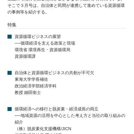
そこで３月号は、自治体と民間が連携して進めている資源循環
の事例等を紹介する。
特集
資源循環ビジネスの展望
──循環経済を支える政策と現場
環境省 環境再生・資源循環局
資源循環課
自治体と資源循環ビジネスの共創が不可欠
東海大学学長補佐
政治経済学部経済学科
教授 細田衛士
循環経済への移行と脱炭素・経済成長の両立
──地域資源の活用を中心とした考え方と当社の取り組みの
紹介
（株）脱炭素化支援機構/JICN