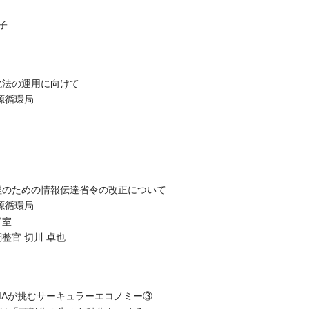
子
化法の運用に向けて
源循環局
理のための情報伝達省令の改正について
源循環局
官室
整官 切川 卓也
MAが挑むサーキュラーエコノミー③