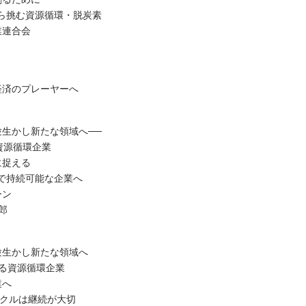
ら挑む資源循環・脱炭素
業連合会
経済のプレーヤーへ
生かし新たな領域へ──
資源循環企業
に捉える
で持続可能な企業へ
ーン
郎
験生かし新たな領域へ
える資源循環企業
業へ
イクルは継続が大切