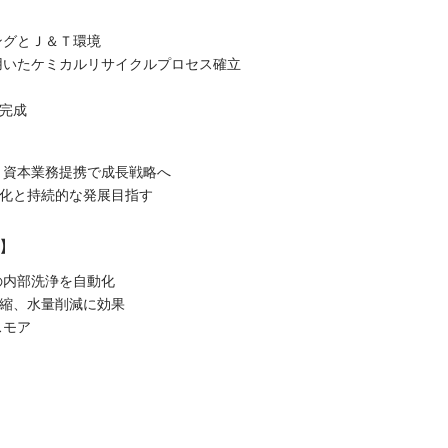
ングとＪ＆Ｔ環境
用いたケミカルリサイクルプロセス確立
が完成
と資本業務提携で成長戦略へ
強化と持続的な発展目指す
】
の内部洗浄を自動化
短縮、水量削減に効果
スモア