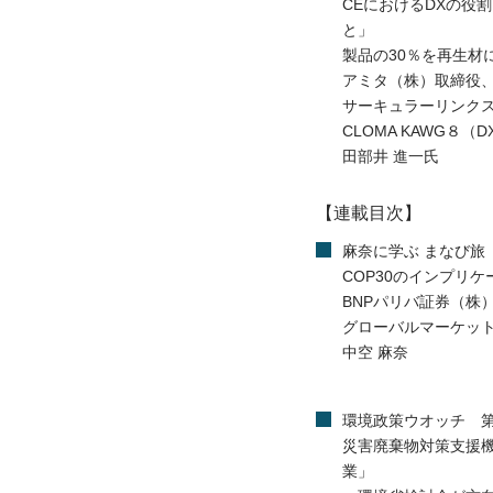
CEにおけるDXの役
と」
製品の30％を再生材
アミタ（株）取締役
サーキュラーリンク
CLOMA KAWG８（
田部井 進一氏
【連載目次】
麻奈に学ぶ まなび旅
COP30のインプリケ
BNPパリバ証券（株
グローバルマーケット
中空 麻奈
環境政策ウオッチ 第
災害廃棄物対策支援
業」