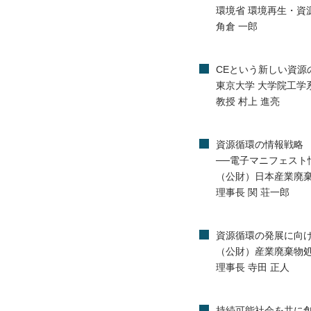
環境省 環境再生・資
角倉 一郎
CEという新しい資源
東京大学 大学院工学
教授 村上 進亮
資源循環の情報戦略
──電子マニフェスト
（公財）日本産業廃
理事長 関 荘一郎
資源循環の発展に向
（公財）産業廃棄物
理事長 寺田 正人
持続可能社会を共に