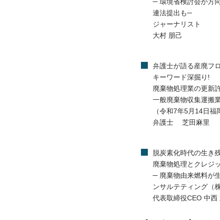
─ 環境省検討会が方
連法提出も─
ジャーナリスト
大村 朋己
弁護士が語る産廃フロ
キーワード深掘り!
廃棄物処理業の更新
一般廃棄物収集運搬
（令和7年5月14日
弁護士 芝田麻里
脱炭素化時代の生き残
廃棄物処理とクレジ
─ 廃棄物由来燃料が
ンサルテティング（
代表取締役CEO 中西