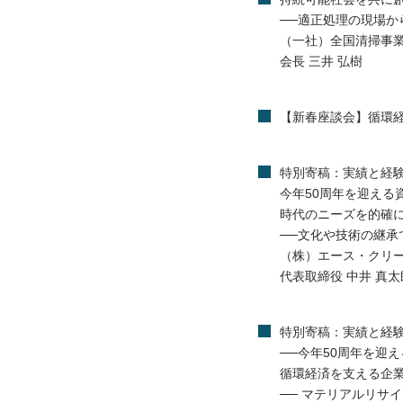
──適正処理の現場か
（一社）全国清掃事
会長 三井 弘樹
【新春座談会】循環
特別寄稿：実績と経験
今年50周年を迎える
時代のニーズを的確
──文化や技術の継承
（株）エース・クリ
代表取締役 中井 真太
特別寄稿：実績と経
──今年50周年を迎
循環経済を支える企
── マテリアルリサ