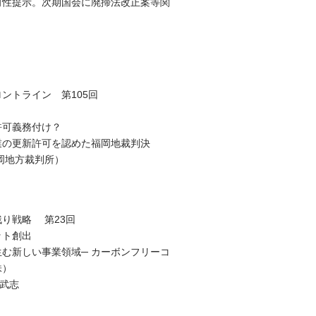
向性提示。次期国会に廃掃法改正案等関
ントライン 第105回
許可義務付け？
業の更新許可を認めた福岡地裁判決
福岡地方裁判所）
り戦略 第23回
ット創出
生む新しい事業領域─ カーボンフリーコ
株）
 武志