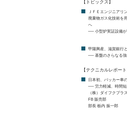
【トピックス】
ＪＦＥエンジニアリ
廃棄物ガス化技術を
へ
── 小型炉実証設備
甲陽興産、滋賀銀行
── 基盤のさらなる
【テクニカルレポート
日本初、パッカー車
── 労力軽減、時間
（株）ダイフクプラ
FB 販売部
部長 栃内 振一郎