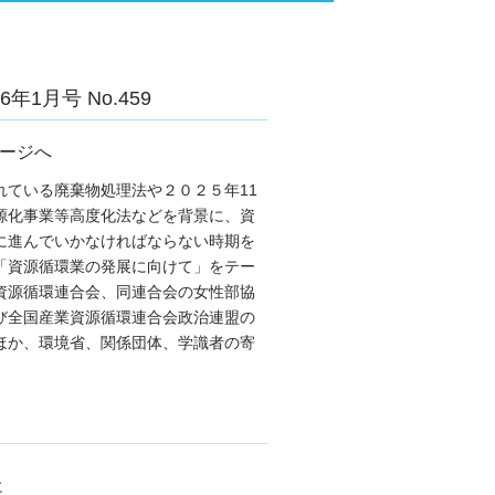
年1月号 No.459
ージへ
れている廃棄物処理法や２０２５年11
源化事業等高度化法などを背景に、資
に進んでいかなければならない時期を
「資源循環業の発展に向けて」をテー
資源循環連合会、同連合会の女性部協
び全国産業資源循環連合会政治連盟の
ほか、環境省、関係団体、学識者の寄
に