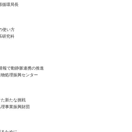
源循環局長
の使い方
系研究科
情報で動静脈連携の推進
棄物処理振興センター
けた新たな挑戦
処理事業振興財団
創るために