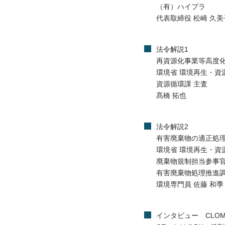
（有）ハイプラ
代表取締役 松崎 久美
法令解説1
再資源化事業等高度
環境省 環境再生・資
資源循環課 主査
髙橋 拓也
法令解説2
有害廃棄物の適正処
環境省 環境再生・資
廃棄物規制担当参事
有害廃棄物処理推進調
環境専門員 佐藤 和季
インタビュー CLO