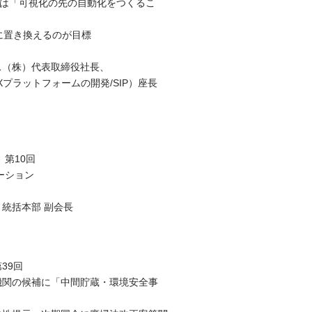
割は「可視化の先の自動化をつくるこ
に置き換えるのが目標
、
ス（株）代表取締役社長、
DXプラットフォームの開発/SIP）座長
 第10回
ーション
）
統括本部 副会長
39回
機関の候補に「中間貯蔵・環境安全事