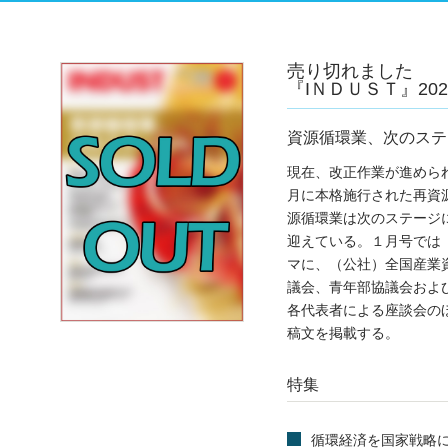
売り切れました
『IＮＤＵＳＴ』2026
資源循環業、次のステ
現在、改正作業が進めら
月に本格施行された再資
源循環業は次のステージ
迎えている。１月号では
マに、（公社）全国産業
議会、青年部協議会およ
各代表者による座談会の
稿文を掲載する。
特集
循環経済を国家戦略