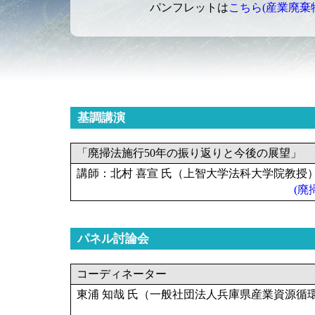
パンフレットは
こちら(産業廃棄物
基調講演
「廃掃法施行50年の振り返りと今後の展望」
講師：北村 喜宣 氏（上智大学法科大学院教授
(廃
パネル討論会
コーディネーター
東浦 知哉 氏（一般社団法人兵庫県産業資源循